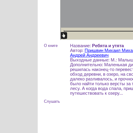
О книге
Название:
Ребята и утята
Автор:
Пришвин Михаил Миха
Андрей Андреевич
Выходные данные: М.: Малыш, 
Дополнительно: Маленькая ди
решилась наконец-то перевест
обход деревни, в озеро, на св
далеко разливалось, и прочно
было найти только версты за т
лесу. А когда вода спала, при
путешествовать к озеру...
Слушать