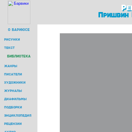
Ре
Пришвин 
О БАРИЮСЕ
РИСУНКИ
ТЕКСТ
БИБЛИОТЕКА
ЖАНРЫ
ПИСАТЕЛИ
ХУДОЖНИКИ
ЖУРНАЛЫ
ДИАФИЛЬМЫ
ПОДБОРКИ
ЭНЦИКЛОПЕДИЯ
РЕЦЕНЗИИ