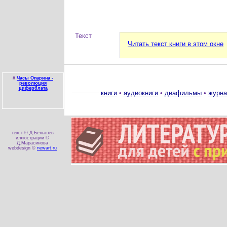
Текст
Читать текст книги в этом окне
#
Часы Опарина -
революция
циферблата
книги
•
аудиокниги
•
диафильмы
•
журн
текст © Д.Белышев
иллюстрации ©
Д.Марасинова
webdesign ©
newart.ru